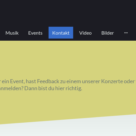
Musik
Events
Kontakt
Video
Bilder
r ein Event, hast Feedback zu einem unserer Konzerte oder
nmelden? Dann bist du hier richtig.