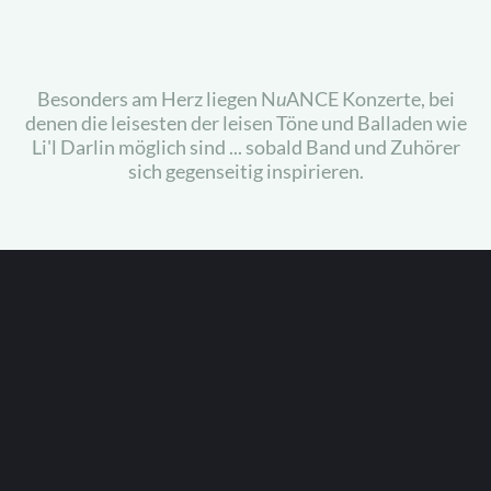
Besonders am Herz liegen N
u
ANCE Konzerte, bei
denen die leisesten der leisen Töne und Balladen wie
Li'l Darlin möglich sind ... sobald Band und Zuhörer
sich gegenseitig inspirieren.